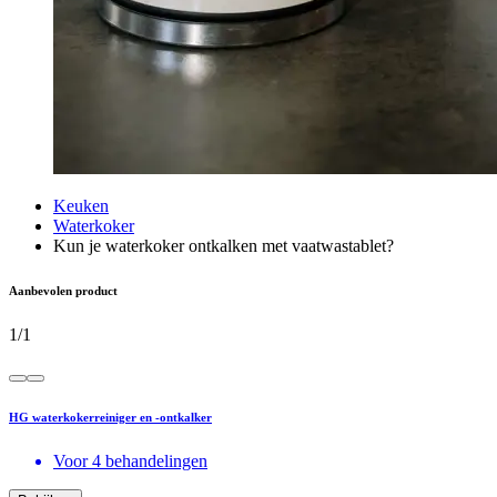
Keuken
Waterkoker
Kun je waterkoker ontkalken met vaatwastablet?
Aanbevolen product
1
/
1
HG waterkokerreiniger en -ontkalker
Voor 4 behandelingen