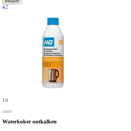
Bekijken
4,7
1
/
1
Waterkoker ontkalken