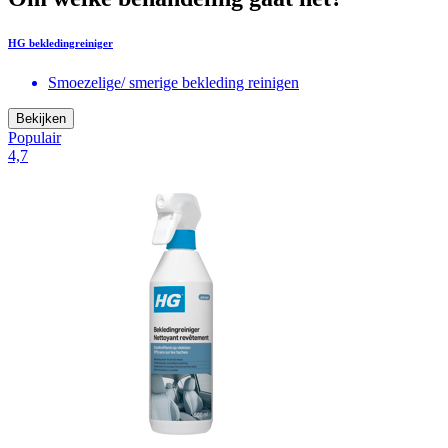
HG bekledingreiniger
Smoezelige/ smerige bekleding reinigen
Bekijken
Populair
4,7