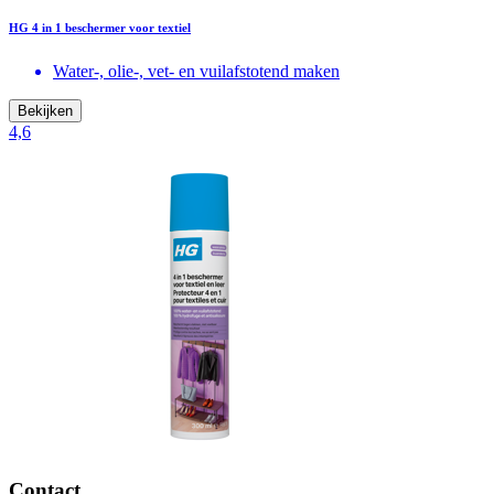
HG 4 in 1 beschermer voor textiel
Water-, olie-, vet- en vuilafstotend maken
Bekijken
4,6
Contact