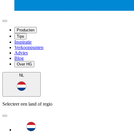
Producten
Tips
Inspiratie
Verkooppunten
Advies
Blog
Over HG
NL
Selecteer een land of regio