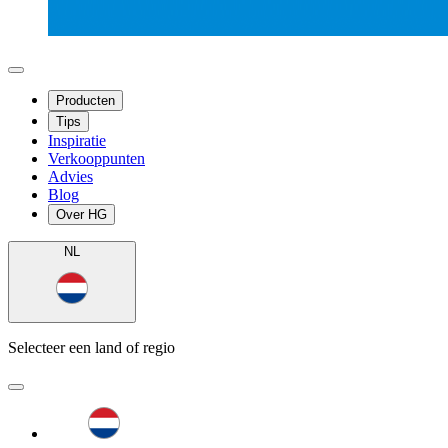
Producten
Tips
Inspiratie
Verkooppunten
Advies
Blog
Over HG
NL
Selecteer een land of regio