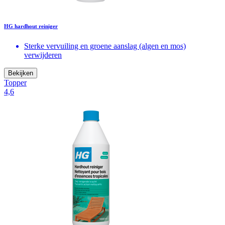
HG hardhout reiniger
Sterke vervuiling en groene aanslag (algen en mos)
verwijderen
Bekijken
Topper
4,6