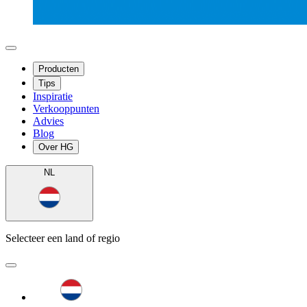
Producten
Tips
Inspiratie
Verkooppunten
Advies
Blog
Over HG
NL
Selecteer een land of regio