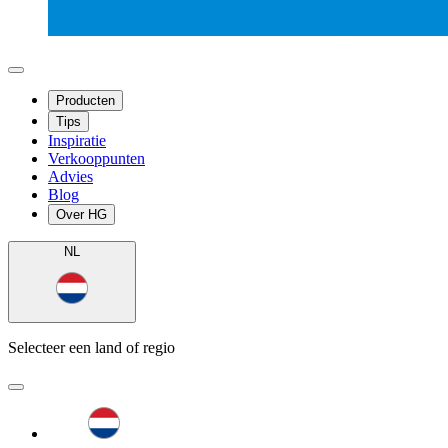
Producten
Tips
Inspiratie
Verkooppunten
Advies
Blog
Over HG
NL
Selecteer een land of regio