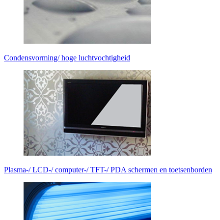
Condensvorming/ hoge luchtvochtigheid
Plasma-/ LCD-/ computer-/ TFT-/ PDA schermen en toetsenborden