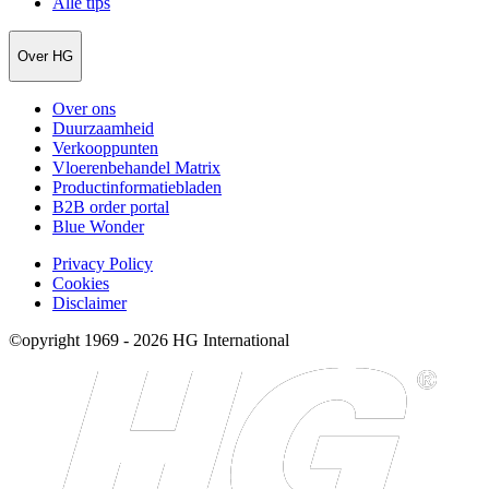
Alle tips
Over HG
Over ons
Duurzaamheid
Verkooppunten
Vloerenbehandel Matrix
Productinformatiebladen
B2B order portal
Blue Wonder
Privacy Policy
Cookies
Disclaimer
©opyright 1969 - 2026 HG International