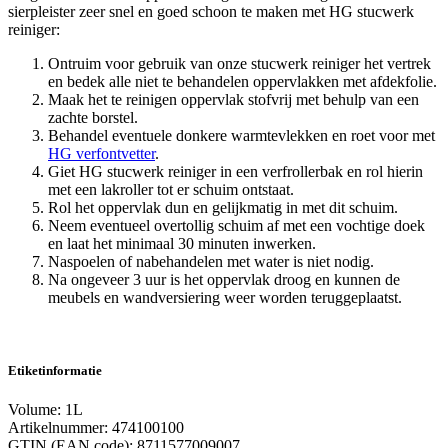
sierpleister zeer snel en goed schoon te maken met HG stucwerk
reiniger:
Ontruim voor gebruik van onze stucwerk reiniger het vertrek
en bedek alle niet te behandelen oppervlakken met afdekfolie.
Maak het te reinigen oppervlak stofvrij met behulp van een
zachte borstel.
Behandel eventuele donkere warmtevlekken en roet voor met
HG verfontvetter
.
Giet HG stucwerk reiniger in een verfrollerbak en rol hierin
met een lakroller tot er schuim ontstaat.
Rol het oppervlak dun en gelijkmatig in met dit schuim.
Neem eventueel overtollig schuim af met een vochtige doek
en laat het minimaal 30 minuten inwerken.
Naspoelen of nabehandelen met water is niet nodig.
Na ongeveer 3 uur is het oppervlak droog en kunnen de
meubels en wandversiering weer worden teruggeplaatst.
Etiketinformatie
Volume: 1L
Artikelnummer: 474100100
GTIN (EAN code): 8711577009007