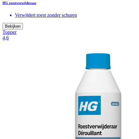
HG roestverwijderaar
Verwijdert roest zonder schuren
Bekijken
Topper
4,6