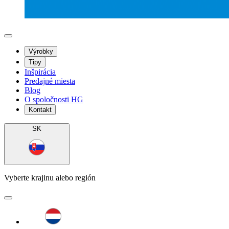
Výrobky
Tipy
Inšpirácia
Predajné miesta
Blog
O spoločnosti HG
Kontakt
SK
Vyberte krajinu alebo región