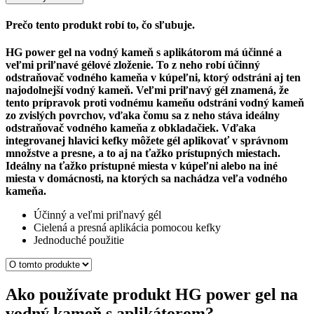
Prečo tento produkt robí to, čo sľubuje.
HG power gel na vodný kameň s aplikátorom má účinné a
veľmi priľnavé gélové zloženie. To z neho robí účinný
odstraňovač vodného kameňa v kúpeľni, ktorý odstráni aj ten
najodolnejší vodný kameň. Veľmi priľnavý gél znamená, že
tento prípravok proti vodnému kameňu odstráni vodný kameň
zo zvislých povrchov, vďaka čomu sa z neho stáva ideálny
odstraňovač vodného kameňa z obkladačiek. Vďaka
integrovanej hlavici kefky môžete gél aplikovať v správnom
množstve a presne, a to aj na ťažko prístupných miestach.
Ideálny na ťažko prístupné miesta v kúpeľni alebo na iné
miesta v domácnosti, na ktorých sa nachádza veľa vodného
kameňa.
Účinný a veľmi priľnavý gél
Cielená a presná aplikácia pomocou kefky
Jednoduché použitie
Ako používate produkt HG power gel na
vodný kameň s aplikátorom?