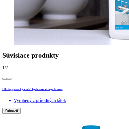
Súvisiace produkty
1
/
7
HG hygienický čistič hydromasážnych vaní
Vyrobený z prírodných látok
Zobraziť