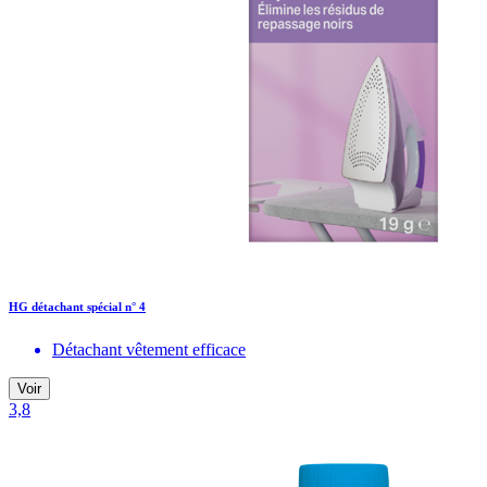
HG détachant spécial n° 4
Détachant vêtement efficace
Voir
3,8