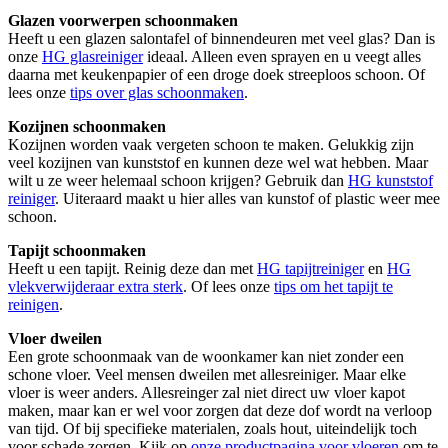
Glazen voorwerpen schoonmaken
Heeft u een glazen salontafel of binnendeuren met veel glas? Dan is
onze
HG glasreiniger
ideaal. Alleen even sprayen en u veegt alles
daarna met keukenpapier of een droge doek streeploos schoon. Of
lees onze
tips over glas schoonmaken
.
Kozijnen schoonmaken
Kozijnen worden vaak vergeten schoon te maken. Gelukkig zijn
veel kozijnen van kunststof en kunnen deze wel wat hebben. Maar
wilt u ze weer helemaal schoon krijgen? Gebruik dan
HG kunststof
reiniger
. Uiteraard maakt u hier alles van kunstof of plastic weer mee
schoon.
Tapijt schoonmaken
Heeft u een tapijt. Reinig deze dan met
HG tapijtreiniger
en
HG
vlekverwijderaar extra sterk
. Of lees onze
tips om het tapijt te
reinigen
.
Vloer dweilen
Een grote schoonmaak van de woonkamer kan niet zonder een
schone vloer. Veel mensen dweilen met allesreiniger. Maar elke
vloer is weer anders. Allesreinger zal niet direct uw vloer kapot
maken, maar kan er wel voor zorgen dat deze dof wordt na verloop
van tijd. Of bij specifieke materialen, zoals hout, uiteindelijk toch
voor schade zorgen. Kijk op
onze productpagina voor vloeren
om te