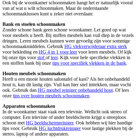
Ook bij de woonkamer schoonmaken hangt het er natuurlijk vooral
van af wat u wilt schoonmaken. Maar de onderstaande
schoonmaaklussen kunt u zeker niet overslaan:
Bank en stoelen schoonmaken
Zonder schone bank geen schone woonkamer. Let goed op wat
voor meubels u heeft. Bij stoffen meubels kan vuil diep in de vezels
dringen. Leren meubels kunnen weer gevoelig zijn voor sommige
schoonmaakmiddelen. Gebruik
HG vlekverwijderaar extra sterk
voor bekleding en
HG 4 in 1 voor leer
voor leren meubels. Of kijk
bij onze tips voor
stof
of
leer
. Kijk voor hele specifieke vlekken in
een stoffen bank bij onze
tips voor specifiek vlekken in de bank
.
Houten meubels schoonmaken
Heeft u een mooie houten salontafel of kast? Als het onbehandeld
hout is, kan dit lastig zijn. Vuil kan hier snel intrekken, maar vocht
ook. Gebruik dan
HG meubel reiniger onbehandeld hout
. Of lees
onze
tips over houten meubels schoonmaken
.
Apparaten schoonmaken
In de woonkamer staat vaak een televisie. Wellicht ook stereo of
computer. Een televisie of ander beeldscherm krijgt u streeploos
schoon met
HG beeldschermreiniger
. Ook hebben wij hier handige
tips voor. Gebruik
HG luchtdrukreiniger
voor lastige plekken bij de
stereo, laptop of andere apparaten.