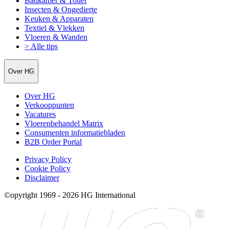
Badkamer & Toilet
Insecten & Ongedierte
Keuken & Apparaten
Textiel & Vlekken
Vloeren & Wanden
> Alle tips
Over HG
Over HG
Verkooppunten
Vacatures
Vloerenbehandel Matrix
Consumenten informatiebladen
B2B Order Portal
Privacy Policy
Cookie Policy
Disclaimer
©opyright 1969 - 2026 HG International