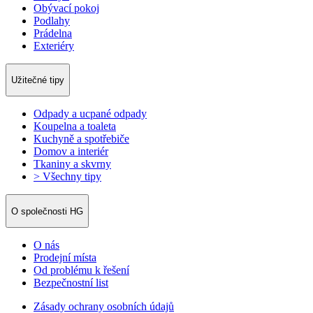
Obývací pokoj
Podlahy
Prádelna
Exteriéry
Užitečné tipy
Odpady a ucpané odpady
Koupelna a toaleta
Kuchyně a spotřebiče
Domov a interiér
Tkaniny a skvrny
> Všechny tipy
O společnosti HG
O nás
Prodejní místa
Od problému k řešení
Bezpečnostní list
Zásady ochrany osobních údajů