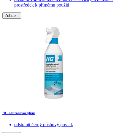
prostředek k přímému použití
Zobrazit
HG odstraňovač plísně
odstranit černý plísňový povlak