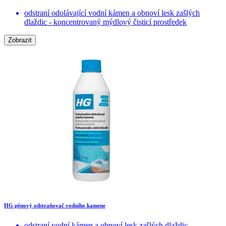
odstraní odolávající vodní kámen a obnoví lesk zašlých
dlaždic - koncentrovaný mýdlový čisticí prostředek
Zobrazit
HG pěnový odstraňovač vodního kamene
odstraní vodní kámen a obnoví lesk zašlých dlaždic -