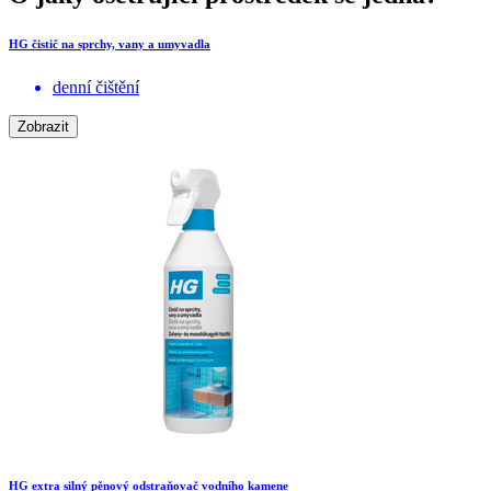
HG čistič na sprchy, vany a umyvadla
denní čištění
Zobrazit
HG extra silný pěnový odstraňovač vodního kamene