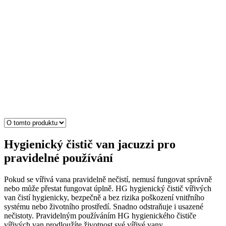
Hygienický čistič van jacuzzi pro
pravidelné používání
Pokud se vířivá vana pravidelně nečistí, nemusí fungovat správně
nebo může přestat fungovat úplně. HG hygienický čistič vířivých
van čistí hygienicky, bezpečně a bez rizika poškození vnitřního
systému nebo životního prostředí. Snadno odstraňuje i usazené
nečistoty. Pravidelným používáním HG hygienického čističe
vířivých van prodloužíte životnost své vířivé vany.