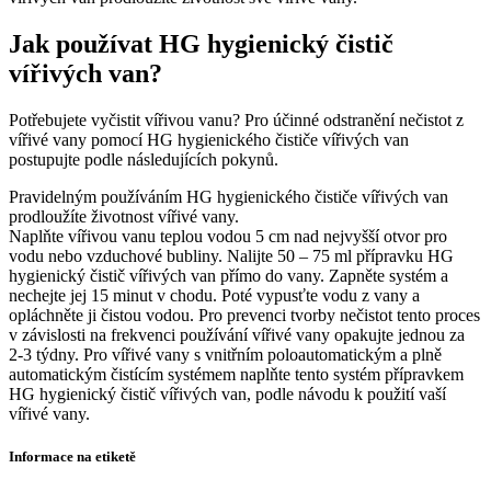
Jak používat HG hygienický čistič
vířivých van?
Potřebujete vyčistit vířivou vanu? Pro účinné odstranění nečistot z
vířivé vany pomocí HG hygienického čističe vířivých van
postupujte podle následujících pokynů.
Pravidelným používáním HG hygienického čističe vířivých van
prodloužíte životnost vířivé vany.
Naplňte vířivou vanu teplou vodou 5 cm nad nejvyšší otvor pro
vodu nebo vzduchové bubliny. Nalijte 50 – 75 ml přípravku HG
hygienický čistič vířivých van přímo do vany. Zapněte systém a
nechejte jej 15 minut v chodu. Poté vypusťte vodu z vany a
opláchněte ji čistou vodou. Pro prevenci tvorby nečistot tento proces
v závislosti na frekvenci používání vířivé vany opakujte jednou za
2-3 týdny. Pro vířivé vany s vnitřním poloautomatickým a plně
automatickým čistícím systémem naplňte tento systém přípravkem
HG hygienický čistič vířivých van, podle návodu k použití vaší
vířivé vany.
Informace na etiketě