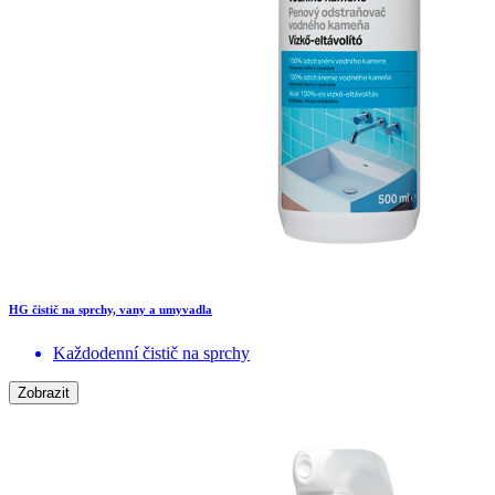
HG čistič na sprchy, vany a umyvadla
Každodenní čistič na sprchy
Zobrazit