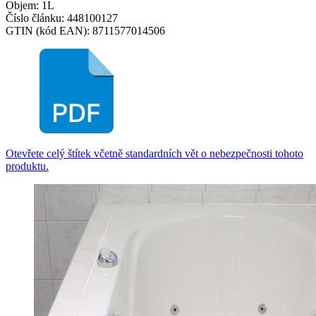
Objem: 1L
Číslo článku: 448100127
GTIN (kód EAN): 8711577014506
Otevřete celý štítek včetně standardních vět o nebezpečnosti tohoto
produktu.