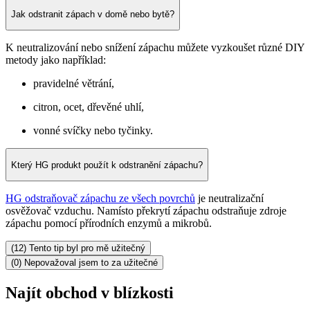
Jak odstranit zápach v domě nebo bytě?
K neutralizování nebo snížení zápachu můžete vyzkoušet různé DIY
metody jako například:
pravidelné větrání,
citron, ocet, dřevěné uhlí,
vonné svíčky nebo tyčinky.
Který HG produkt použít k odstranění zápachu?
HG odstraňovač zápachu ze všech povrchů
je neutralizační
osvěžovač vzduchu. Namísto překrytí zápachu odstraňuje zdroje
zápachu pomocí přírodních enzymů a mikrobů.
(12) Tento tip byl pro mě užitečný
(0) Nepovažoval jsem to za užitečné
Najít obchod v blízkosti