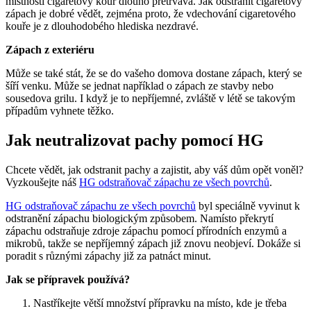
místnosti cigaretový kouř dlouho přetrvává. Jak odstranit cigaretový
zápach je dobré vědět, zejména proto, že vdechování cigaretového
kouře je z dlouhodobého hlediska nezdravé.
Zápach z exteriéru
Může se také stát, že se do vašeho domova dostane zápach, který se
šíří venku. Může se jednat například o zápach ze stavby nebo
sousedova grilu. I když je to nepříjemné, zvláště v létě se takovým
případům vyhnete těžko.
Jak neutralizovat pachy pomocí HG
Chcete vědět, jak odstranit pachy a zajistit, aby váš dům opět voněl?
Vyzkoušejte náš
HG odstraňovač zápachu ze všech povrchů
.
HG odstraňovač zápachu ze všech povrchů
byl speciálně vyvinut k
odstranění zápachu biologickým způsobem. Namísto překrytí
zápachu odstraňuje zdroje zápachu pomocí přírodních enzymů a
mikrobů, takže se nepříjemný zápach již znovu neobjeví. Dokáže si
poradit s různými zápachy již za patnáct minut.
Jak se přípravek používá?
Nastříkejte větší množství přípravku na místo, kde je třeba