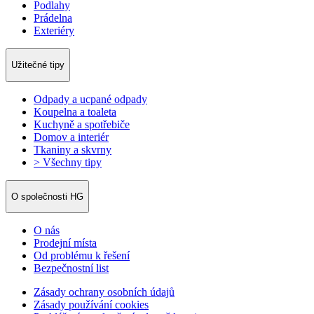
Podlahy
Prádelna
Exteriéry
Užitečné tipy
Odpady a ucpané odpady
Koupelna a toaleta
Kuchyně a spotřebiče
Domov a interiér
Tkaniny a skvrny
> Všechny tipy
O společnosti HG
O nás
Prodejní místa
Od problému k řešení
Bezpečnostní list
Zásady ochrany osobních údajů
Zásady používání cookies