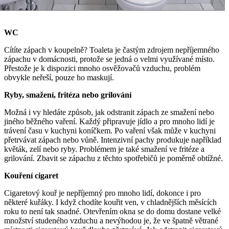
WC
Cítíte zápach v koupelně? Toaleta je častým zdrojem nepříjemného
zápachu v domácnosti, protože se jedná o velmi využívané místo.
Přestože je k dispozici mnoho osvěžovačů vzduchu, problém
obvykle neřeší, pouze ho maskují.
Ryby, smažení, fritéza nebo grilování
Možná i vy hledáte způsob, jak odstranit zápach ze smažení nebo
jiného běžného vaření. Každý připravuje jídlo a pro mnoho lidí je
trávení času v kuchyni koníčkem. Po vaření však může v kuchyni
přetrvávat zápach nebo vůně. Intenzivní pachy produkuje například
květák, zelí nebo ryby. Problémem je také smažení ve fritéze a
grilování. Zbavit se zápachu z těchto spotřebičů je poměrně obtížné.
Kouření cigaret
Cigaretový kouř je nepříjemný pro mnoho lidí, dokonce i pro
některé kuřáky. I když chodíte kouřit ven, v chladnějších měsících
roku to není tak snadné. Otevřením okna se do domu dostane velké
množství studeného vzduchu a nevýhodou je, že ve špatně větrané