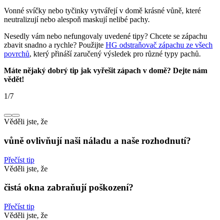
Vonné svíčky nebo tyčinky vytvářejí v domě krásné vůně, které
neutralizují nebo alespoň maskují nelibé pachy.
Nesedly vám nebo nefungovaly uvedené tipy? Chcete se zápachu
zbavit snadno a rychle? Použijte
HG odstraňovač zápachu ze všech
povrchů
, který přináší zaručený výsledek pro různé typy pachů.
Máte nějaký dobrý tip jak vyřešit zápach v domě? Dejte nám
vědět!
1
/
7
Věděli jste, že
vůně ovlivňují naši náladu a naše rozhodnutí?
Přečíst tip
Věděli jste, že
čistá okna zabraňují poškození?
Přečíst tip
Věděli jste, že