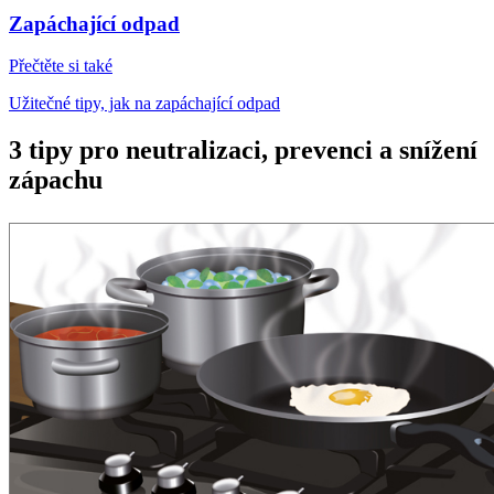
Zapáchající odpad
Přečtěte si také
Užitečné tipy, jak na zapáchající odpad
3 tipy pro neutralizaci, prevenci a snížení
zápachu