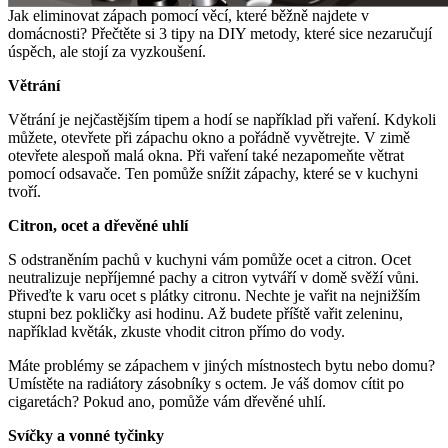
Jak eliminovat zápach pomocí věcí, které běžně najdete v
domácnosti? Přečtěte si 3 tipy na DIY metody, které sice nezaručují
úspěch, ale stojí za vyzkoušení.
Větrání
Větrání je nejčastějším tipem a hodí se například při vaření. Kdykoli
můžete, otevřete při zápachu okno a pořádně vyvětrejte. V zimě
otevřete alespoň malá okna. Při vaření také nezapomeňte větrat
pomocí odsavače. Ten pomůže snížit zápachy, které se v kuchyni
tvoří.
Citron, ocet a dřevěné uhlí
S odstraněním pachů v kuchyni vám pomůže ocet a citron. Ocet
neutralizuje nepříjemné pachy a citron vytváří v domě svěží vůni.
Přiveďte k varu ocet s plátky citronu. Nechte je vařit na nejnižším
stupni bez pokličky asi hodinu. Až budete příště vařit zeleninu,
například květák, zkuste vhodit citron přímo do vody.
Máte problémy se zápachem v jiných místnostech bytu nebo domu?
Umístěte na radiátory zásobníky s octem. Je váš domov cítit po
cigaretách? Pokud ano, pomůže vám dřevěné uhlí.
Svíčky a vonné tyčinky