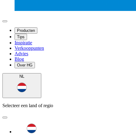
Producten
Tips
Inspiratie
Verkooppunten
Advies
Blog
Over HG
NL
Selecteer een land of regio