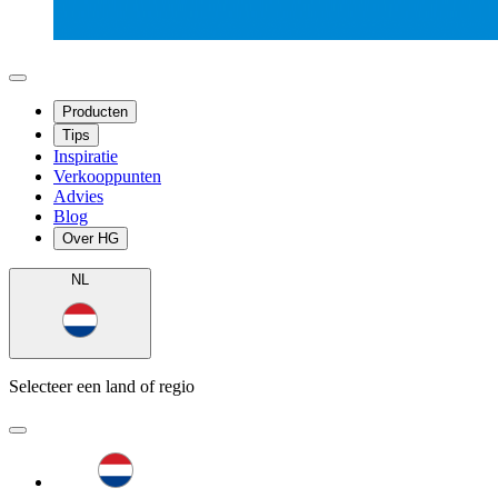
Producten
Tips
Inspiratie
Verkooppunten
Advies
Blog
Over HG
NL
Selecteer een land of regio