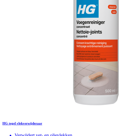
HG tegel vlekverwijderaar
Verwijdert vet- en olievlekken