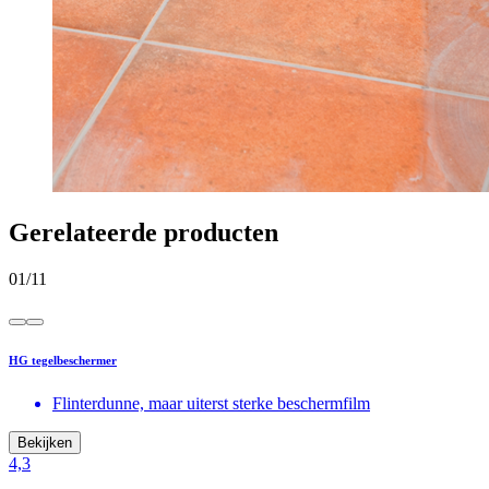
Gerelateerde producten
01
/
11
HG tegelbeschermer
Flinterdunne, maar uiterst sterke beschermfilm
Bekijken
4,3