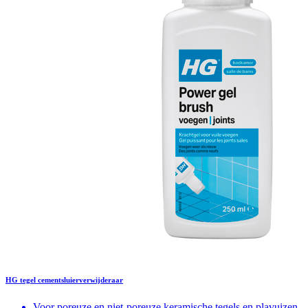
HG tegel cementsluierverwijderaar
Voor poreuze en niet-poreuze keramische tegels en plavuizen