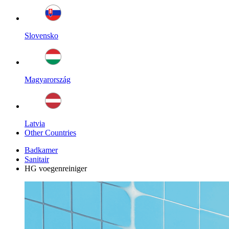
Slovensko
Magyarország
Latvia
Other Countries
Badkamer
Sanitair
HG voegenreiniger