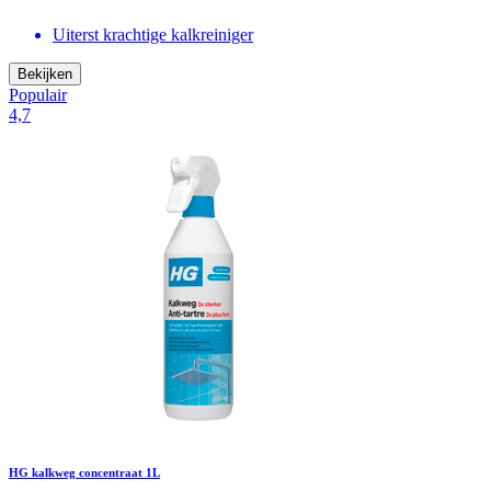
Uiterst krachtige kalkreiniger
Bekijken
Populair
4,7
HG kalkweg concentraat 1L