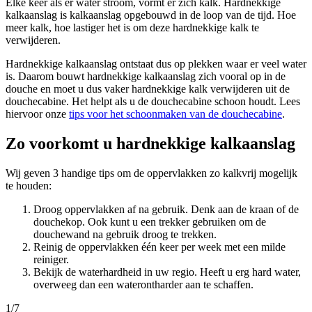
Elke keer als er water stroom, vormt er zich kalk. Hardnekkige
kalkaanslag is kalkaanslag opgebouwd in de loop van de tijd. Hoe
meer kalk, hoe lastiger het is om deze hardnekkige kalk te
verwijderen.
Hardnekkige kalkaanslag ontstaat dus op plekken waar er veel water
is. Daarom bouwt hardnekkige kalkaanslag zich vooral op in de
douche en moet u dus vaker hardnekkige kalk verwijderen uit de
douchecabine. Het helpt als u de douchecabine schoon houdt. Lees
hiervoor onze
tips voor het schoonmaken van de douchecabine
.
Zo voorkomt u hardnekkige kalkaanslag
Wij geven 3 handige tips om de oppervlakken zo kalkvrij mogelijk
te houden:
Droog oppervlakken af na gebruik. Denk aan de kraan of de
douchekop. Ook kunt u een trekker gebruiken om de
douchewand na gebruik droog te trekken.
Reinig de oppervlakken één keer per week met een milde
reiniger.
Bekijk de waterhardheid in uw regio. Heeft u erg hard water,
overweeg dan een waterontharder aan te schaffen.
1
/
7