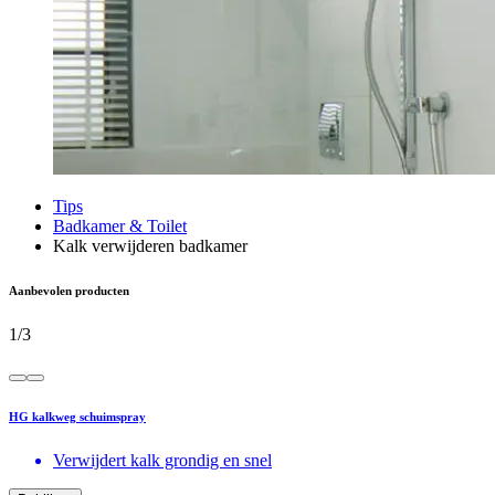
Tips
Badkamer & Toilet
Kalk verwijderen badkamer
Aanbevolen producten
1
/
3
HG kalkweg schuimspray
Verwijdert kalk grondig en snel