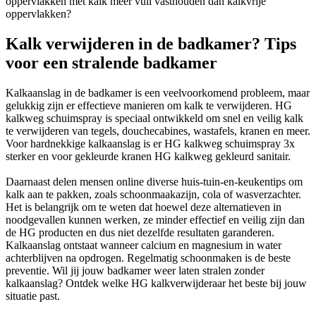
oppervlakken met kalk meer vuil vasthouden dan kalkvrije
oppervlakken?
Kalk verwijderen in de badkamer? Tips
voor een stralende badkamer
Kalkaanslag in de badkamer is een veelvoorkomend probleem, maar
gelukkig zijn er effectieve manieren om kalk te verwijderen. HG
kalkweg schuimspray is speciaal ontwikkeld om snel en veilig kalk
te verwijderen van tegels, douchecabines, wastafels, kranen en meer.
Voor hardnekkige kalkaanslag is er HG kalkweg schuimspray 3x
sterker en voor gekleurde kranen HG kalkweg gekleurd sanitair.
Daarnaast delen mensen online diverse huis-tuin-en-keukentips om
kalk aan te pakken, zoals schoonmaakazijn, cola of wasverzachter.
Het is belangrijk om te weten dat hoewel deze alternatieven in
noodgevallen kunnen werken, ze minder effectief en veilig zijn dan
de HG producten en dus niet dezelfde resultaten garanderen.
Kalkaanslag ontstaat wanneer calcium en magnesium in water
achterblijven na opdrogen. Regelmatig schoonmaken is de beste
preventie. Wil jij jouw badkamer weer laten stralen zonder
kalkaanslag? Ontdek welke HG kalkverwijderaar het beste bij jouw
situatie past.