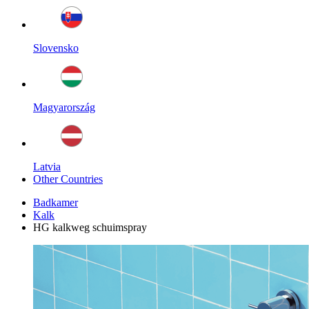
Slovensko
Magyarország
Latvia
Other Countries
Badkamer
Kalk
HG kalkweg schuimspray