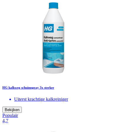
HG kalkweg schuimspray 3x sterker
Uiterst krachtige kalkreiniger
Bekijken
Populair
4,7