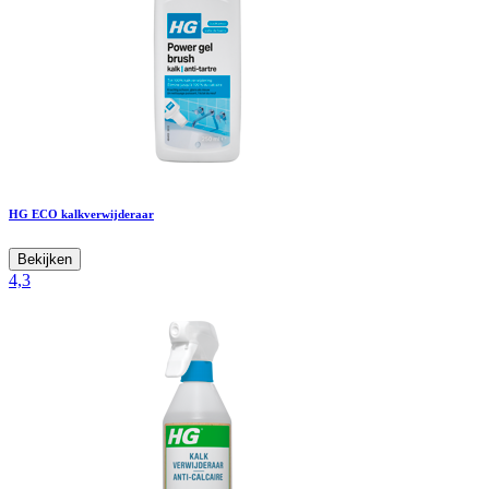
HG ECO kalkverwijderaar
Bekijken
4,3