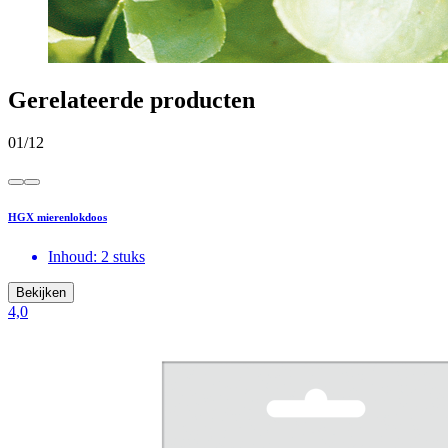
Gerelateerde producten
01
/
12
HGX mierenlokdoos
Inhoud: 2 stuks
Bekijken
4,0