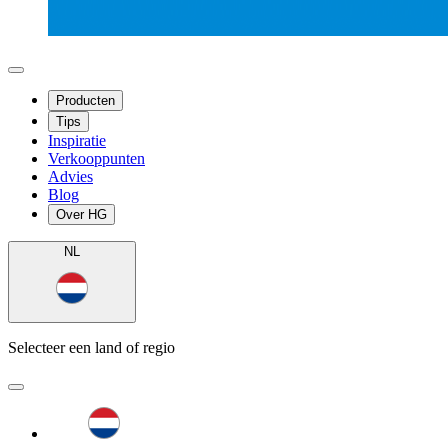
Producten
Tips
Inspiratie
Verkooppunten
Advies
Blog
Over HG
NL
Selecteer een land of regio