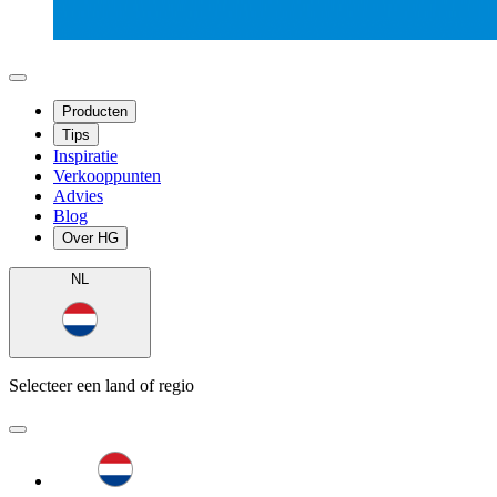
Producten
Tips
Inspiratie
Verkooppunten
Advies
Blog
Over HG
NL
Selecteer een land of regio