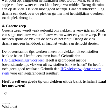
wel goed op, aangezien het strijkijzer heet wordt. Maak eerst een
sopje van heet water en een klein beetje wasmiddel. Breng dit ruim
aan op de vlek. De vlek moet goed nat zijn. Laat het intrekken. Leg
daarna een doek over de plek en ga hier met het strijkijzer overheen
tot de plek droog is.
4. Groene zeep
Groene zeep wordt vaak gebruikt om vlekken te verwijderen. Maak
een sopje met lauw water of lauw warm water en groene zeep. Boen
met een spons de vlek uit de bank of het tapijt. Droog de vlek
daarna met een handdoek en laat het verder aan de lucht drogen.
De bovenstaande tips werken alleen om vlekken uit een stoffen
bank te halen. Heeft u een leren bank? Gebruik dan
HG dieptereiniger voor leer
. Heeft u geprobeerd met de
bovenstaande tips vlekken uit uw stoffen bank te halen? En heeft u
toch geen goed resultaat. Gebruik dan
HG vlekverwijderaar extra
sterk
voor een gegarandeerd resultaat.
Heeft u zelf een goede tip om vlekken uit de bank te halen? Laat
het ons weten!
1
/
7
Wist u dat