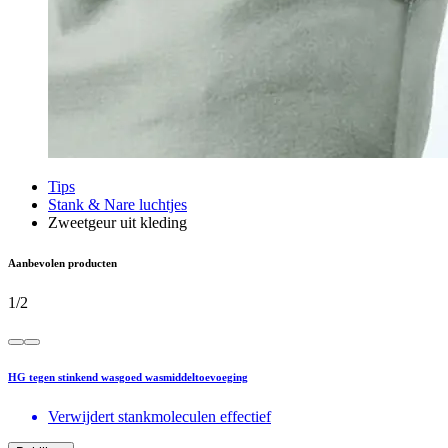
Tips
Stank & Nare luchtjes
Zweetgeur uit kleding
Aanbevolen producten
1
/
2
HG tegen stinkend wasgoed wasmiddeltoevoeging
Verwijdert stankmoleculen effectief