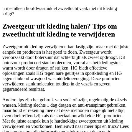
u met alleen hoofdwasmiddel zweetlucht vaak niet uit kleding
krijgt?
Zweetgeur uit kleding halen? Tips om
zweetlucht uit kleding te verwijderen
Zweetgeur uit kleding verwijderen kan lastig zijn, maar met de juiste
aanpak en producten is het goed te doen. Zweetgeur wordt
veroorzaakt door boterzuur dat achterblijft als zweet opdroogt. Dit
boterzuur produceert stankmoleculen, vooral als het kledingstuk
warm wordt door dragen of strijken. HG biedt effectieve
oplossingen zoals HG tegen nare geurtjes in sportkleding en HG
tegen stinkend wasgoed wasmiddeltoevoeging. Deze producten
verwijderen stankmoleculen tot diep in de vezels en geven
gegarandeerd resultaat.
Andere tips zijn het gebruik van soda of azijn, regelmatig de oksels
wassen, kleding slechts 1 dag dragen en anti-transpirant gebruiken,
maar houd er rekening mee dat deze methoden mogelijk niet altijd
even doeltreffend zijn als de speciaal ontwikkelde HG producten.
Met de juiste aanpak kun je hardnekkige zweetgeuren uit kleding
verwijderen en voorkomen. Benieuwd naar meer tips en trucs? Lees
dan verder voor alle informatie en adviezen van de experts.