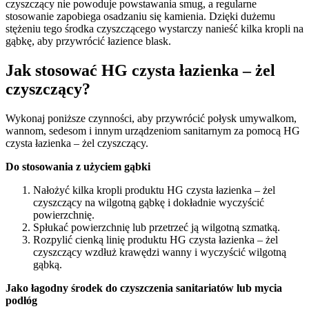
czyszczący nie powoduje powstawania smug, a regularne
stosowanie zapobiega osadzaniu się kamienia. Dzięki dużemu
stężeniu tego środka czyszczącego wystarczy nanieść kilka kropli na
gąbkę, aby przywrócić łazience blask.
Jak stosować HG czysta łazienka – żel
czyszczący?
Wykonaj poniższe czynności, aby przywrócić połysk umywalkom,
wannom, sedesom i innym urządzeniom sanitarnym za pomocą HG
czysta łazienka – żel czyszczący.
Do stosowania z użyciem gąbki
Nałożyć kilka kropli produktu HG czysta łazienka – żel
czyszczący na wilgotną gąbkę i dokładnie wyczyścić
powierzchnię.
Spłukać powierzchnię lub przetrzeć ją wilgotną szmatką.
Rozpylić cienką linię produktu HG czysta łazienka – żel
czyszczący wzdłuż krawędzi wanny i wyczyścić wilgotną
gąbką.
Jako łagodny środek do czyszczenia sanitariatów lub mycia
podłóg