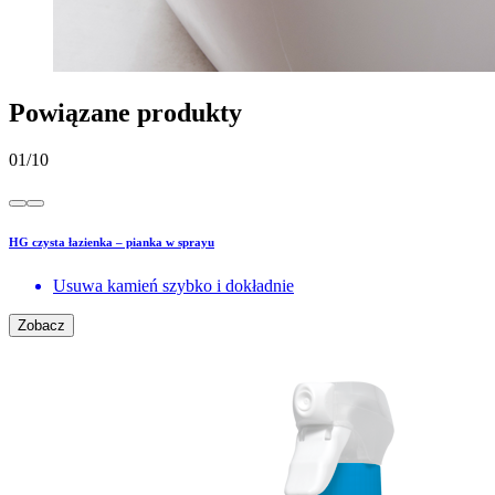
Powiązane produkty
01
/
10
HG czysta łazienka – pianka w sprayu
Usuwa kamień szybko i dokładnie
Zobacz