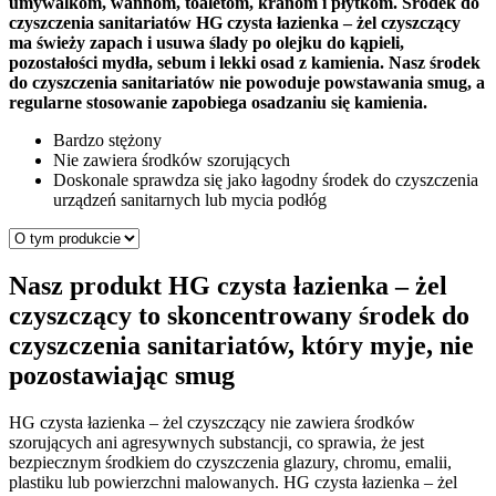
umywalkom, wannom, toaletom, kranom i płytkom. Środek do
czyszczenia sanitariatów HG czysta łazienka – żel czyszczący
ma świeży zapach i usuwa ślady po olejku do kąpieli,
pozostałości mydła, sebum i lekki osad z kamienia. Nasz środek
do czyszczenia sanitariatów nie powoduje powstawania smug, a
regularne stosowanie zapobiega osadzaniu się kamienia.
Bardzo stężony
Nie zawiera środków szorujących
Doskonale sprawdza się jako łagodny środek do czyszczenia
urządzeń sanitarnych lub mycia podłóg
Nasz produkt HG czysta łazienka – żel
czyszczący to skoncentrowany środek do
czyszczenia sanitariatów, który myje, nie
pozostawiając smug
HG czysta łazienka – żel czyszczący nie zawiera środków
szorujących ani agresywnych substancji, co sprawia, że jest
bezpiecznym środkiem do czyszczenia glazury, chromu, emalii,
plastiku lub powierzchni malowanych. HG czysta łazienka – żel