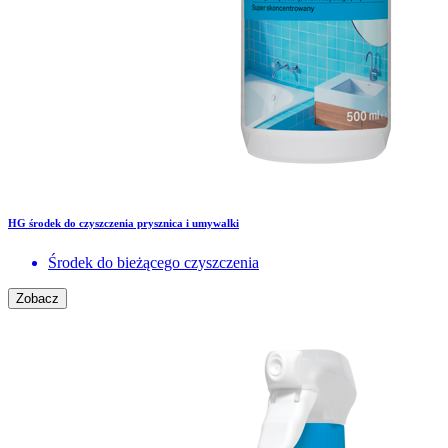
HG środek do czyszczenia prysznica i umywalki
Środek do bieżącego czyszczenia
Zobacz