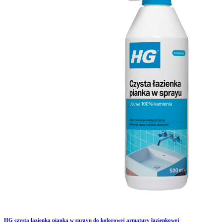
HG czysta łazienka pianka w sprayu do kolorowej armatury łazienkowej