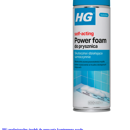
HG profesjonalny środek do usuwania kamiennego osadu