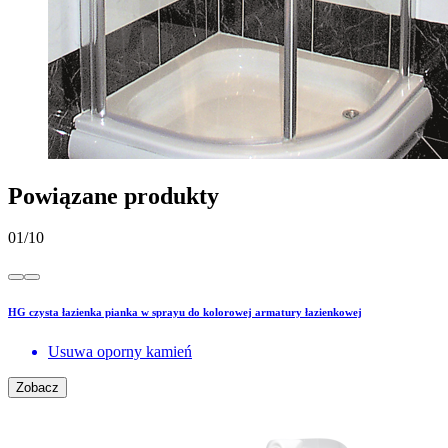
Powiązane produkty
01
/
10
HG czysta łazienka pianka w sprayu do kolorowej armatury łazienkowej
Usuwa oporny kamień
Zobacz