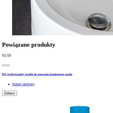
Powiązane produkty
01
/
10
HG profesjonalny środek do usuwania kamiennego osadu
Super stężony
Zobacz