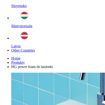
Slovensko
Magyarország
Latvia
Other Countries
Home
Produkty
HG power foam do łazienki