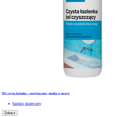
HG czysta łazienka – potrójna moc, pianka w sprayu
bardzo skuteczny
Zobacz