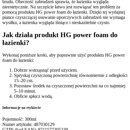
brudu. Obecność zabrudzeń sprawia, że łazienka wygląda
nieestetycznie. Na szczęście łatwo jest rozwiązać ten problem za
pomocą produktu HG power foam do łazienki. Dzięki tej wydajnej
piance czyszczącej usuwanie uporczywych zabrudzeń nie wymaga
wysiłku, a łazienka wygląda lśniąco i nieskazitelnie czysto.
Jak działa produkt HG power foam do
łazienki?
Wykonaj poniższe kroki, aby poprawnie użyć produktu HG power
foam do łazienki:
Dobrze wstrząsnąć przed użyciem.
Spryskaj czyszczoną powierzchnię równomiernie z odległości
15–20 cm.
Pozostaw środek na czyszczonej powierzchni na co najmniej
5–10 minut.
Obficie spłucz wodą.
Informacje na etykiecie
Pojemność: 300ml
Numer artykułu: 487030129
GTIN (kod EAN): 8711577305239