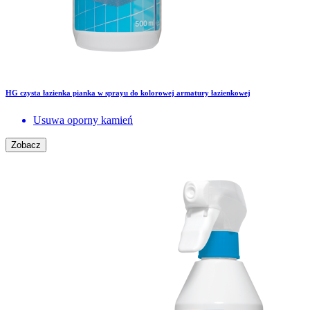
HG czysta łazienka pianka w sprayu do kolorowej armatury łazienkowej
Usuwa oporny kamień
Zobacz