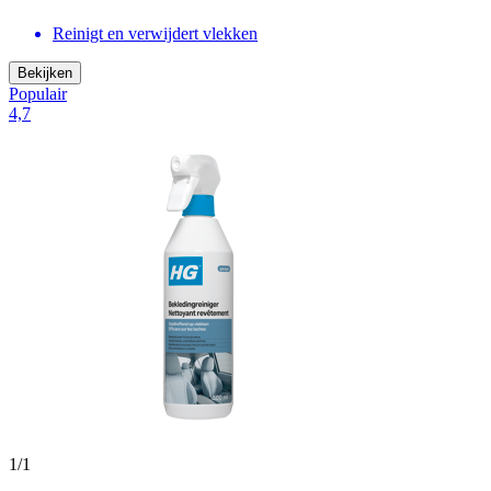
Reinigt en verwijdert vlekken
Bekijken
Populair
4,7
1
/
1