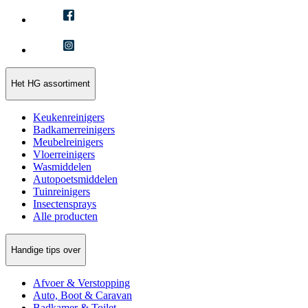
Het HG assortiment
Keukenreinigers
Badkamerreinigers
Meubelreinigers
Vloerreinigers
Wasmiddelen
Autopoetsmiddelen
Tuinreinigers
Insectensprays
Alle producten
Handige tips over
Afvoer & Verstopping
Auto, Boot & Caravan
Badkamer & Toilet