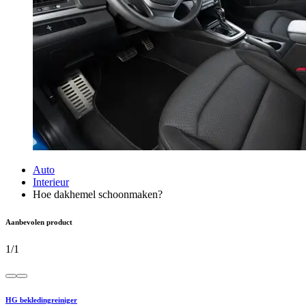
Auto
Interieur
Hoe dakhemel schoonmaken?
Aanbevolen product
1
/
1
HG bekledingreiniger