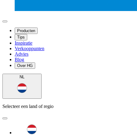
Producten
Tips
Inspiratie
Verkooppunten
Advies
Blog
Over HG
NL
Selecteer een land of regio