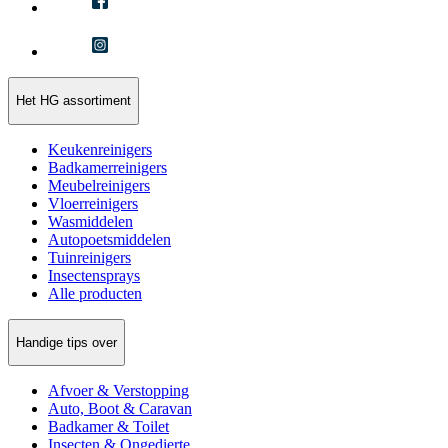
Het HG assortiment
Keukenreinigers
Badkamerreinigers
Meubelreinigers
Vloerreinigers
Wasmiddelen
Autopoetsmiddelen
Tuinreinigers
Insectensprays
Alle producten
Handige tips over
Afvoer & Verstopping
Auto, Boot & Caravan
Badkamer & Toilet
Insecten & Ongedierte