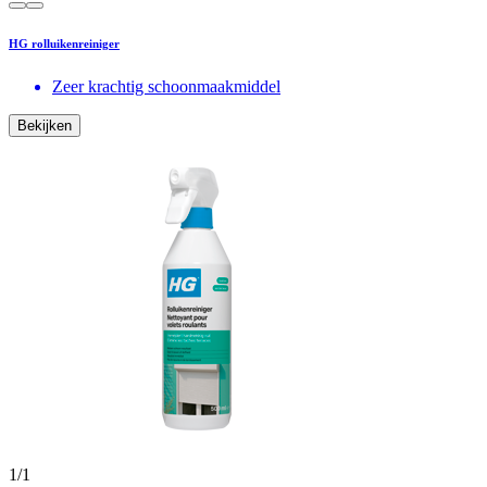
HG rolluikenreiniger
Zeer krachtig schoonmaakmiddel
Bekijken
1
/
1