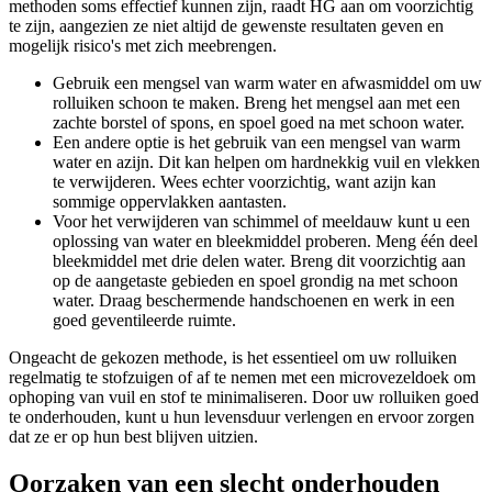
methoden soms effectief kunnen zijn, raadt HG aan om voorzichtig
te zijn, aangezien ze niet altijd de gewenste resultaten geven en
mogelijk risico's met zich meebrengen.
Gebruik een mengsel van warm water en afwasmiddel om uw
rolluiken schoon te maken. Breng het mengsel aan met een
zachte borstel of spons, en spoel goed na met schoon water.
Een andere optie is het gebruik van een mengsel van warm
water en azijn. Dit kan helpen om hardnekkig vuil en vlekken
te verwijderen. Wees echter voorzichtig, want azijn kan
sommige oppervlakken aantasten.
Voor het verwijderen van schimmel of meeldauw kunt u een
oplossing van water en bleekmiddel proberen. Meng één deel
bleekmiddel met drie delen water. Breng dit voorzichtig aan
op de aangetaste gebieden en spoel grondig na met schoon
water. Draag beschermende handschoenen en werk in een
goed geventileerde ruimte.
Ongeacht de gekozen methode, is het essentieel om uw rolluiken
regelmatig te stofzuigen of af te nemen met een microvezeldoek om
ophoping van vuil en stof te minimaliseren. Door uw rolluiken goed
te onderhouden, kunt u hun levensduur verlengen en ervoor zorgen
dat ze er op hun best blijven uitzien.
Oorzaken van een slecht onderhouden