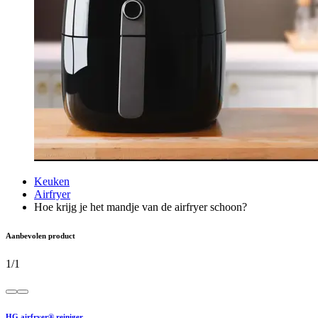
Keuken
Airfryer
Hoe krijg je het mandje van de airfryer schoon?
Aanbevolen product
1
/
1
HG airfryer® reiniger