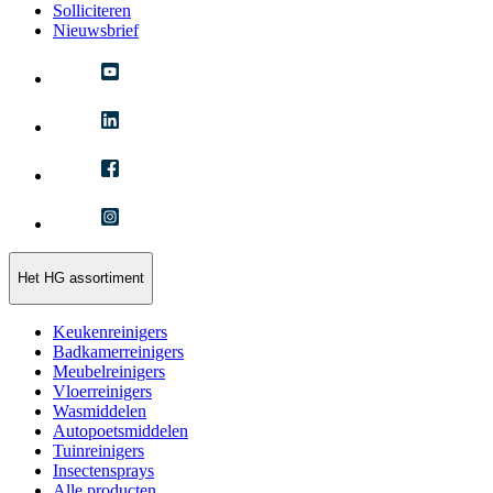
Solliciteren
Nieuwsbrief
Het HG assortiment
Keukenreinigers
Badkamerreinigers
Meubelreinigers
Vloerreinigers
Wasmiddelen
Autopoetsmiddelen
Tuinreinigers
Insectensprays
Alle producten