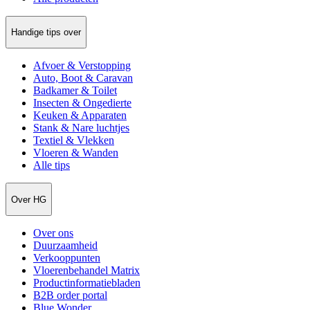
Handige tips over
Afvoer & Verstopping
Auto, Boot & Caravan
Badkamer & Toilet
Insecten & Ongedierte
Keuken & Apparaten
Stank & Nare luchtjes
Textiel & Vlekken
Vloeren & Wanden
Alle tips
Over HG
Over ons
Duurzaamheid
Verkooppunten
Vloerenbehandel Matrix
Productinformatiebladen
B2B order portal
Blue Wonder