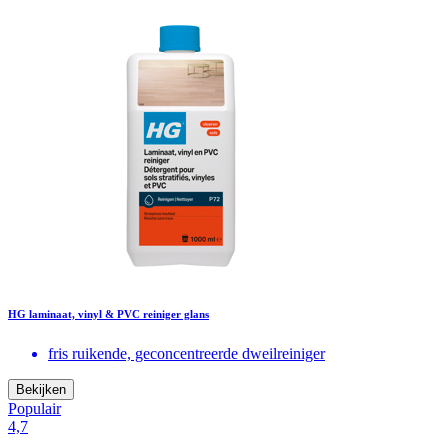
HG laminaat, vinyl & PVC reiniger glans
fris ruikende, geconcentreerde dweilreiniger
Bekijken
Populair
4,7