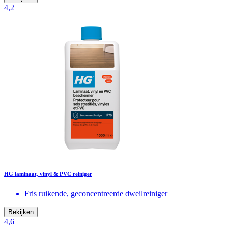
4,2
HG laminaat, vinyl & PVC reiniger
Fris ruikende, geconcentreerde dweilreiniger
Bekijken
4,6