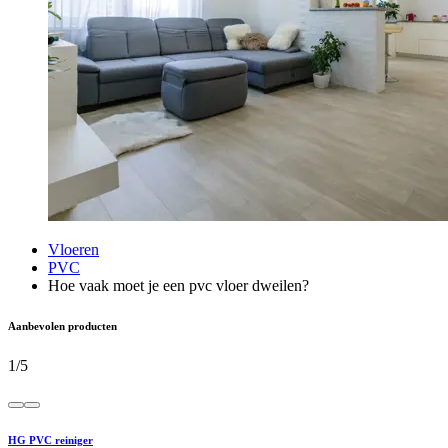
Vloeren
PVC
Hoe vaak moet je een pvc vloer dweilen?
Aanbevolen producten
1
/
5
HG PVC reiniger