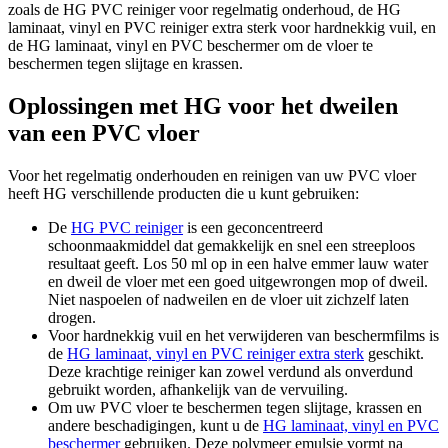
zoals de HG PVC reiniger voor regelmatig onderhoud, de HG
laminaat, vinyl en PVC reiniger extra sterk voor hardnekkig vuil, en
de HG laminaat, vinyl en PVC beschermer om de vloer te
beschermen tegen slijtage en krassen.
Oplossingen met HG voor het dweilen
van een PVC vloer
Voor het regelmatig onderhouden en reinigen van uw PVC vloer
heeft HG verschillende producten die u kunt gebruiken:
De
HG PVC reiniger
is een geconcentreerd
schoonmaakmiddel dat gemakkelijk en snel een streeploos
resultaat geeft. Los 50 ml op in een halve emmer lauw water
en dweil de vloer met een goed uitgewrongen mop of dweil.
Niet naspoelen of nadweilen en de vloer uit zichzelf laten
drogen.
Voor hardnekkig vuil en het verwijderen van beschermfilms is
de
HG laminaat, vinyl en PVC reiniger extra sterk
geschikt.
Deze krachtige reiniger kan zowel verdund als onverdund
gebruikt worden, afhankelijk van de vervuiling.
Om uw PVC vloer te beschermen tegen slijtage, krassen en
andere beschadigingen, kunt u de
HG laminaat, vinyl en PVC
beschermer
gebruiken. Deze polymeer emulsie vormt na