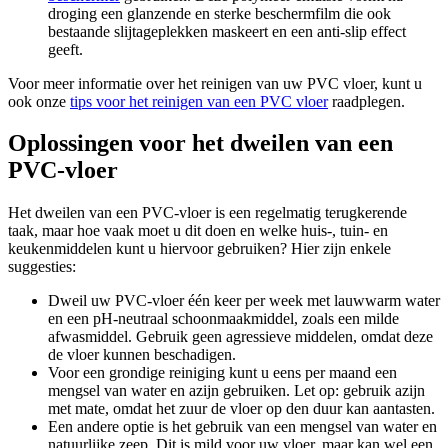
droging een glanzende en sterke beschermfilm die ook
bestaande slijtageplekken maskeert en een anti-slip effect
geeft.
Voor meer informatie over het reinigen van uw PVC vloer, kunt u
ook onze
tips voor het reinigen van een PVC vloer
raadplegen.
Oplossingen voor het dweilen van een
PVC-vloer
Het dweilen van een PVC-vloer is een regelmatig terugkerende
taak, maar hoe vaak moet u dit doen en welke huis-, tuin- en
keukenmiddelen kunt u hiervoor gebruiken? Hier zijn enkele
suggesties:
Dweil uw PVC-vloer één keer per week met lauwwarm water
en een pH-neutraal schoonmaakmiddel, zoals een milde
afwasmiddel. Gebruik geen agressieve middelen, omdat deze
de vloer kunnen beschadigen.
Voor een grondige reiniging kunt u eens per maand een
mengsel van water en azijn gebruiken. Let op: gebruik azijn
met mate, omdat het zuur de vloer op den duur kan aantasten.
Een andere optie is het gebruik van een mengsel van water en
natuurlijke zeep. Dit is mild voor uw vloer, maar kan wel een