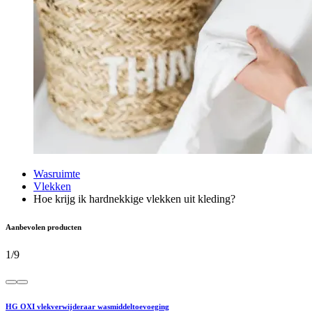
Wasruimte
Vlekken
Hoe krijg ik hardnekkige vlekken uit kleding?
Aanbevolen producten
1
/
9
HG OXI vlekverwijderaar wasmiddeltoevoeging