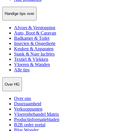
Handige tips over
Afvoer & Verstopping
Auto, Boot & Caravan
Badkamer & Toilet
Insecten & Ongedierte
Keuken & Apparaten
Stank & Nare luchtjes
Textiel & Vlekken
Vloeren & Wanden
Alle tips
Over HG
Over ons
Duurzaamheid
Verkooppunten
Vloerenbehandel Matrix
Productinformatiebladen
B2B order portal
Blue Wonder