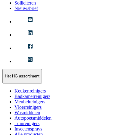
Solliciteren
Nieuwsbrief
Het HG assortiment
Keukenreinigers
Badkamerreinigers
Meubelreinigers
Vloerreinigers
Wasmiddelen
Autopoetsmiddelen
Tuinreinigers
Insectensprays
Alle producten