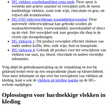
HG vlekken voorbehandeling extra sterk
: Deze spray is
versterkt met actieve zuurstof en verwijdert zelfs de meest
hardnekkige vlekken, zoals rode wijn, chocolade en gras, uit
vrijwel alle textielsoorten.
HG OXI vlekverwijderaar wasmiddeltoevoeging
: Deze
universele vlekverwijderaar kan gebruikt worden als
waskrachtversterker, voorwasmiddel, inweekmiddel of direct
op de vlek. Het verwijdert ook nare geurtjes die diep in de
vezels zijn doorgedrongen.
HG vlekweg 1
: Dit product verwijdert effectief vlekken van
onder andere koffie, thee, rode wijn, fruit en transpiratie.
HG vlekweg 4
: Gebruik dit product voor het verwijderen van
vlekken van saus, jus, bloed, chocolade en andere eiwitrijke
substanties.
Volg altijd de gebruiksaanwijzing op de verpakking en test bij
gekleurd textiel eerst op een onopvallende plaats op kleurechtheid.
Voor meer informatie en tips over het verwijderen van vlekken uit
kleding, kunt u ook de
vlekken uit kleding pagina
op de HG-
website raadplegen.
Oplossingen voor hardnekkige vlekken in
kleding