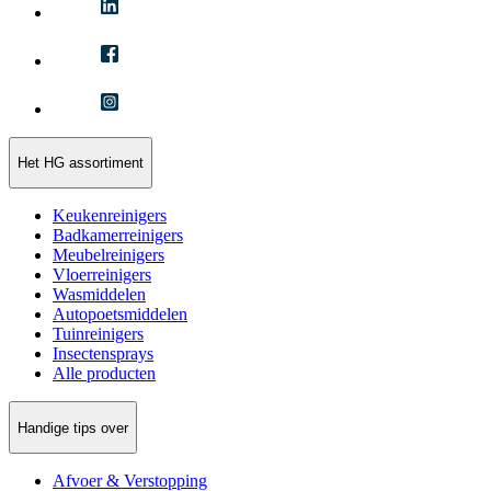
Het HG assortiment
Keukenreinigers
Badkamerreinigers
Meubelreinigers
Vloerreinigers
Wasmiddelen
Autopoetsmiddelen
Tuinreinigers
Insectensprays
Alle producten
Handige tips over
Afvoer & Verstopping