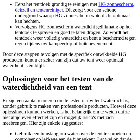
Eerst het tentdoek grondig te reinigen met
HG zonnescherm,
dekzeil en tentenreiniger
. Dit zorgt voor een schone
ondergrond waarop HG zonnescherm waterdicht optimaal
kan hechten.
Vervolgens HG zonnescherm waterdicht gelijkmatig op het
tentdoek te sprayen en goed te laten drogen. Zo wordt het
tentdoek weer volledig waterdicht en bent u beschermd tegen
regen tijdens uw kampeertrip of buitenevenement.
Door deze stappen te volgen met de specifiek ontwikkelde HG
producten, kunt u er zeker van zijn dat uw tent weer optimaal
waterdicht is en blijft.
Oplossingen voor het testen van de
waterdichtheid van een tent
Er zijn een aantal manieren om te testen of uw tent waterdicht is,
zonder gebruik te maken van professionele producten. Hoewel deze
oplossingen kunnen werken, is het belangrijk om te weten dat ze
niet altijd even effectief zijn en mogelijk risico's met zich
meebrengen. Hier zijn enkele suggesties:
Gebruik een tuinslang om water over de tent te sproeien en
controleer op lekkage aan de binnenkant. Let wel op dat de