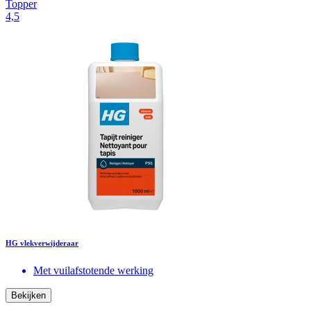
Topper
4,5
HG vlekverwijderaar
Met vuilafstotende werking
Bekijken