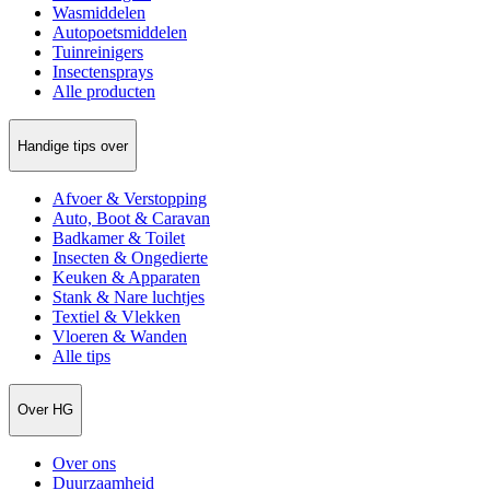
Wasmiddelen
Autopoetsmiddelen
Tuinreinigers
Insectensprays
Alle producten
Handige tips over
Afvoer & Verstopping
Auto, Boot & Caravan
Badkamer & Toilet
Insecten & Ongedierte
Keuken & Apparaten
Stank & Nare luchtjes
Textiel & Vlekken
Vloeren & Wanden
Alle tips
Over HG
Over ons
Duurzaamheid