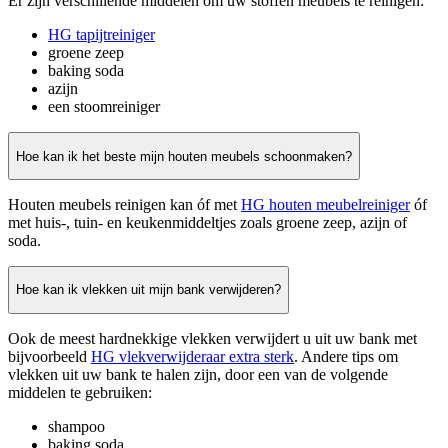
Er zijn verschillende middelen om uw stoffen meubels te reinigen:
HG tapijtreiniger
groene zeep
baking soda
azijn
een stoomreiniger
Hoe kan ik het beste mijn houten meubels schoonmaken?
Houten meubels reinigen kan óf met
HG houten meubelreiniger
óf
met huis-, tuin- en keukenmiddeltjes zoals groene zeep, azijn of
soda.
Hoe kan ik vlekken uit mijn bank verwijderen?
Ook de meest hardnekkige vlekken verwijdert u uit uw bank met
bijvoorbeeld
HG vlekverwijderaar extra sterk
. Andere tips om
vlekken uit uw bank te halen zijn, door een van de volgende
middelen te gebruiken:
shampoo
baking soda