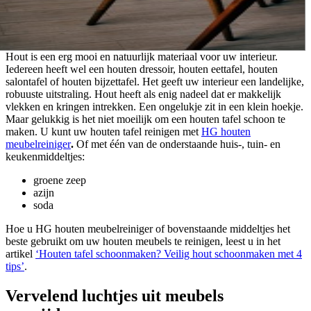
Hout is een erg mooi en natuurlijk materiaal voor uw interieur.
Iedereen heeft wel een houten dressoir, houten eettafel, houten
salontafel of houten bijzettafel. Het geeft uw interieur een landelijke,
robuuste uitstraling. Hout heeft als enig nadeel dat er makkelijk
vlekken en kringen intrekken. Een ongelukje zit in een klein hoekje.
Maar gelukkig is het niet moeilijk om een houten tafel schoon te
maken. U kunt uw houten tafel reinigen met
HG houten
meubelreiniger
.
Of met één van de onderstaande huis-, tuin- en
keukenmiddeltjes:
groene zeep
azijn
soda
Hoe u HG houten meubelreiniger of bovenstaande middeltjes het
beste gebruikt om uw houten meubels te reinigen, leest u in het
artikel
‘Houten tafel schoonmaken? Veilig hout schoonmaken met 4
tips’
.
Vervelend luchtjes uit meubels