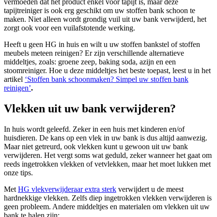
vermoeden dat het product enkel voor tapijt is, maar deze
tapijtreiniger is ook erg geschikt om uw stoffen bank schoon te
maken. Niet alleen wordt grondig vuil uit uw bank verwijderd, het
zorgt ook voor een vuilafstotende werking.
Heeft u geen HG in huis en wilt u uw stoffen bankstel of stoffen
meubels meteen reinigen? Er zijn verschillende alternatieve
middeltjes, zoals: groene zeep, baking soda, azijn en een
stoomreiniger. Hoe u deze middeltjes het beste toepast, leest u in het
artikel
‘Stoffen bank schoonmaken? Simpel uw stoffen bank
reinigen’
.
Vlekken uit uw bank verwijderen?
In huis wordt geleefd. Zeker in een huis met kinderen en/of
huisdieren. De kans op een vlek in uw bank is dus altijd aanwezig.
Maar niet getreurd, ook vlekken kunt u gewoon uit uw bank
verwijderen. Het vergt soms wat geduld, zeker wanneer het gaat om
reeds ingetrokken vlekken of vetvlekken, maar het moet lukken met
onze tips.
Met
HG vlekverwijderaar extra sterk
verwijdert u de meest
hardnekkige vlekken. Zelfs diep ingetrokken vlekken verwijderen is
geen probleem. Andere middeltjes en materialen om vlekken uit uw
bank te halen zijn: