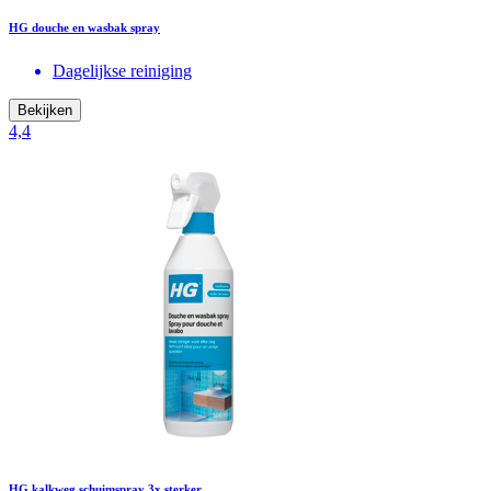
HG douche en wasbak spray
Dagelijkse reiniging
Bekijken
4,4
HG kalkweg schuimspray 3x sterker