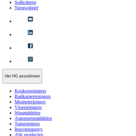
Solliciteren
Nieuwsbrief
Het HG assortiment
Keukenreinigers
Badkamerreinigers
Meubelreinigers
Vloerreinigers
Wasmiddelen
Autopoetsmiddelen
Tuinreinigers
Insectensprays
Alle producten