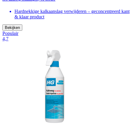
Hardnekkige kalkaanslag verwijderen – geconcentreerd kant
& klaar product
Bekijken
Populair
4,7