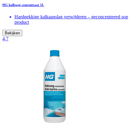
HG kalkweg concentraat 1L
Hardnekkige kalkaanslag verwijderen – geconcentreerd sop
product
Bekijken
4,7