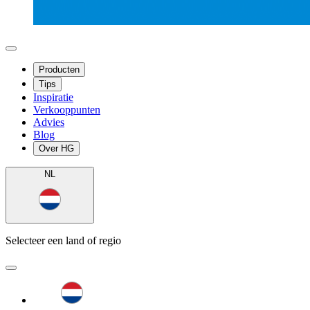
Producten
Tips
Inspiratie
Verkooppunten
Advies
Blog
Over HG
NL
Selecteer een land of regio