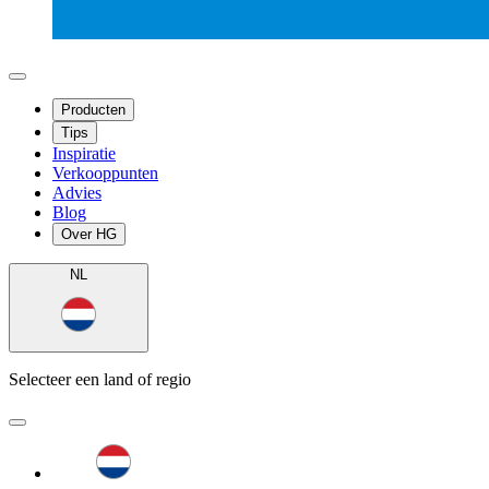
Producten
Tips
Inspiratie
Verkooppunten
Advies
Blog
Over HG
NL
Selecteer een land of regio