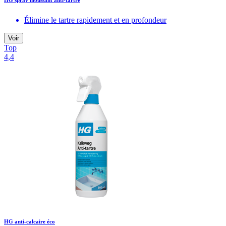
HG spray moussant anti-tartre
Élimine le tartre rapidement et en profondeur
Voir
Top
4,4
HG anti-calcaire éco