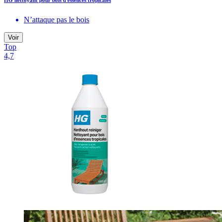
HG nettoyant pour bois d'essences tropicales
N’attaque pas le bois
Voir
Top
4,7