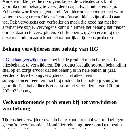
Andere middeltjes die u volgens bepaalde websites ook kunt
gebruiken om behang te verwijderen zijn afwasmiddel en azijn.
Zelfs cola wordt soms genoemd! Vul hiertoe een emmer met warm
water en voeg er een flinke scheut afwasmiddel, azijn of cola aan
toe. Pak vervolgens een verfroller en maak die goed nat met het
alternatieve sopje. Vervolgens kunt u hiermee het behang nat maken
om het daarna te verwijderen. Zelf hebben wij geen ervaring met
deze methode, maar u kunt het natuurlijk altijd eens proberen.
Behang verwijderen met behulp van HG
HG behangverwijderaar
is het ideale product om behang, zoals
vliesbehang, te verwijderen. Dit product lost alle soorten behanglijm
snel op en zorgt ervoor dat het behang er in hele banen af gaat.
Verder is deze behangverwijderaar niet alleen een
supergeconcentreerd en krachtig middel; het is ook erg zuinig in
gebruik. Een halve liter is goed voor het verwijderen van 100 tot
200 m2 behang.
Veelvoorkomende problemen bij het verwijderen
van behang
Tijdens het verwijderen van behang kunt u met tal van uitdagingen
geconfronteerd worden. Houd hier rekening mee voordat u begint