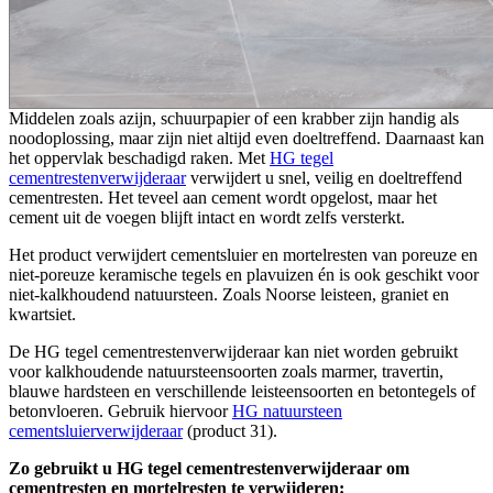
Middelen zoals azijn, schuurpapier of een krabber zijn handig als
noodoplossing, maar zijn niet altijd even doeltreffend. Daarnaast kan
het oppervlak beschadigd raken. Met
HG tegel
cementrestenverwijderaar
verwijdert u snel, veilig en doeltreffend
cementresten. Het teveel aan cement wordt opgelost, maar het
cement uit de voegen blijft intact en wordt zelfs versterkt.
Het product verwijdert cementsluier en mortelresten van poreuze en
niet-poreuze keramische tegels en plavuizen én is ook geschikt voor
niet-kalkhoudend natuursteen. Zoals Noorse leisteen, graniet en
kwartsiet.
De HG tegel cementrestenverwijderaar kan niet worden gebruikt
voor kalkhoudende natuursteensoorten zoals marmer, travertin,
blauwe hardsteen en verschillende leisteensoorten en betontegels of
betonvloeren. Gebruik hiervoor
HG natuursteen
cementsluierverwijderaar
(product 31).
Zo gebruikt u HG tegel cementrestenverwijderaar om
cementresten en mortelresten te verwijderen: