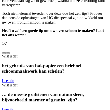
is de vette aanslag zacht geworden, waarna u deze eenvoudig kunt
verwijderen.
Toch niet helemaal tevreden over deze doe-het-zelf-tips? Probeer
dan eens de oplossingen van HG die speciaal zijn ontwikkeld om
uw oven grondig schoon te maken.
Heeft u zelf een goede tip om uw oven schoon te maken? Laat
het ons weten!
1
/
7
Wist u dat
het gebruik van bakpapier een heleboel
schoonmaakwerk kan schelen?
Lees tip
Wist u dat
… de meeste grafstenen van natuursteen,
bijvoorbeeld marmer of graniet, zijn?
Lees tip