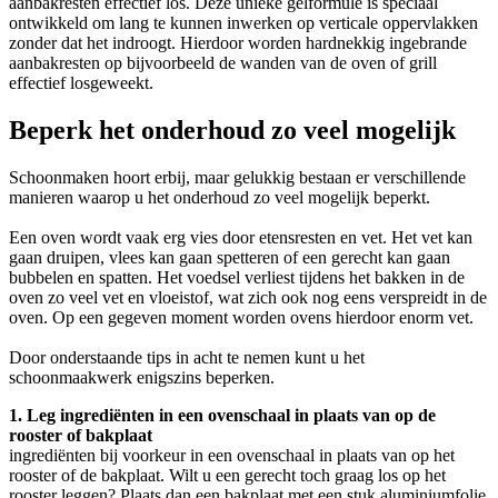
aanbakresten effectief los. Deze unieke gelformule is speciaal
ontwikkeld om lang te kunnen inwerken op verticale oppervlakken
zonder dat het indroogt. Hierdoor worden hardnekkig ingebrande
aanbakresten op bijvoorbeeld de wanden van de oven of grill
effectief losgeweekt.
Beperk het onderhoud zo veel mogelijk
Schoonmaken hoort erbij, maar gelukkig bestaan er verschillende
manieren waarop u het onderhoud zo veel mogelijk beperkt.
Een oven wordt vaak erg vies door etensresten en vet. Het vet kan
gaan druipen, vlees kan gaan spetteren of een gerecht kan gaan
bubbelen en spatten. Het voedsel verliest tijdens het bakken in de
oven zo veel vet en vloeistof, wat zich ook nog eens verspreidt in de
oven. Op een gegeven moment worden ovens hierdoor enorm vet.
Door onderstaande tips in acht te nemen kunt u het
schoonmaakwerk enigszins beperken.
1. Leg ingrediënten in een ovenschaal in plaats van op de
rooster of bakplaat
ingrediënten bij voorkeur in een ovenschaal in plaats van op het
rooster of de bakplaat. Wilt u een gerecht toch graag los op het
rooster leggen? Plaats dan een bakplaat met een stuk aluminiumfolie