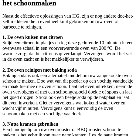
het schoonmaken
Naast de effectieve oplossingen van HG, zijn er nog andere doe-het-
zelf middelen die u eventueel kunt gebruiken om uw oven of
barbecue te reinigen.
1. De oven kuisen met citroen
Snijd een citroen in plakjes en leg deze gedurende 10 minuten in een
ovenvaste schaal in een voorverwarmde oven van 200 ºC. De
warmte zorgt dat het citroensap verdampt. Vervolgens wordt het vet
in de oven zacht en is het makkelijker te verwijderen.
2. De oven reinigen met baking soda
Baking soda is ook een alternatief middel om uw aangekoekte oven
schoon te maken. Doe wat van dit poeder op een vochtig vaatdoekje
en maak hiermee de oven schoon. Laat het even intrekken, neem de
oven vervolgens af met een schoongespoeld doekje of spons en laat
het goed drogen. Strooi ook een beetje soda op de bakplaat en laat
dit even inwerken. Giet er vervolgens wat kokend water over en
wacht vijf minuten. Vervolgens kunt u eenvoudig de oven
schoonmaken met een vochtige vaatdoek.
3. Natte kranten gebruiken
Een handige tip om uw ovenrooster of BBQ rooster schoon te
maken is het gebruik van twee natte kranten. Leg de natte kranten